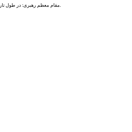
مقام معظم رهبری: در طول تاریخ، رنگ های گوناگون بر سیاست این کشور پهناور سایه افکند؛ اما رنگ ثابت مردم گیلان، رنگ ایمان بود.