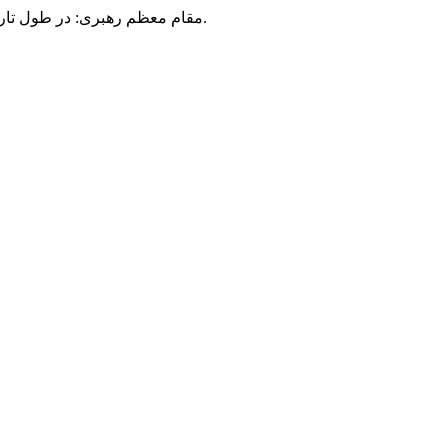
مقام معظم رهبری: در طول تاریخ، رنگ های گوناگون بر سیاست این کشور پهناور سایه افکند؛ اما رنگ ثابت مردم گیلان، رنگ ایمان بود.