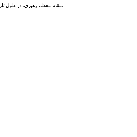
مقام معظم رهبری: در طول تاریخ، رنگ های گوناگون بر سیاست این کشور پهناور سایه افکند؛ اما رنگ ثابت مردم گیلان، رنگ ایمان بود.