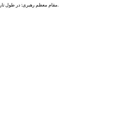
مقام معظم رهبری: در طول تاریخ، رنگ های گوناگون بر سیاست این کشور پهناور سایه افکند؛ اما رنگ ثابت مردم گیلان، رنگ ایمان بود.