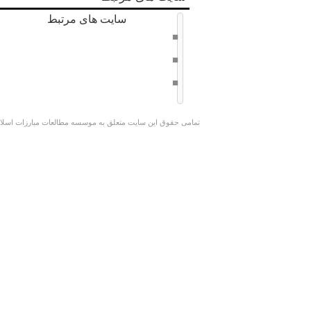
سایت های مرتبط
دفتر حفظ و نشر آثار امام خامنه ای
سراج 8
وبسایت کوچک جنگلی
تمامی حقوق این سایت متعلق به موسسه مطالعات مبارزات اسلامی 