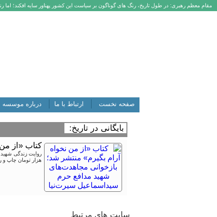
مقام معظم رهبری: در طول تاریخ، رنگ های گوناگون بر سیاست این کشور پهناور سایه افکند؛ اما رنگ
صفحه نخست
ارتباط با ما
درباره موسسه
بایگانی در تاریخ:
کتاب «از من
هزار تومان چاپ و ر
سایت های مرتبط