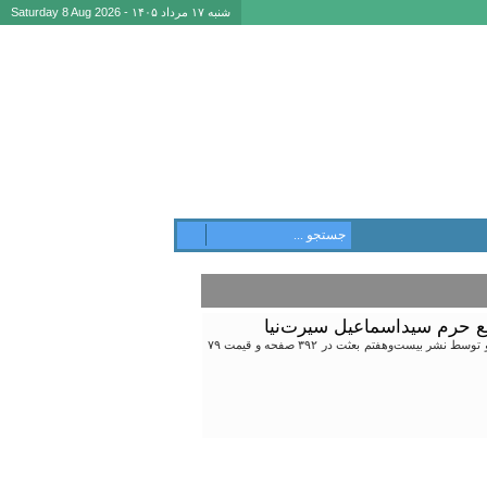
شنبه ۱۷ مرداد ۱۴۰۵ - Saturday 8 Aug 2026
فع حرم سیداسماعیل سیرت‌نیا
روایت زندگی شهید مدافع‌ حرم، سید اسماعیل سیرت‌نیا در کتابی با عنوان «از من نخواه آرام بگیرم» به قلم الهه آخرتی و توسط نشر بیست‌وهفتم بعثت در ۳۹۲ صفحه و قیمت ۷۹