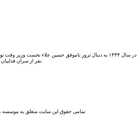
نفر از سران فداییان اسلام حکم اعدام صادر کرد و نواب صفوی و یارانش در روز ۲۷ دی ۱۳۳۴ به شهادت رسیدند.
تمامی حقوق این سایت متعلق به موسسه مطا