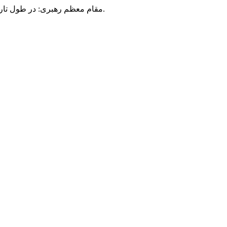
مقام معظم رهبری: در طول تاریخ، رنگ های گوناگون بر سیاست این کشور پهناور سایه افکند؛ اما رنگ ثابت مردم گیلان، رنگ ایمان بود.