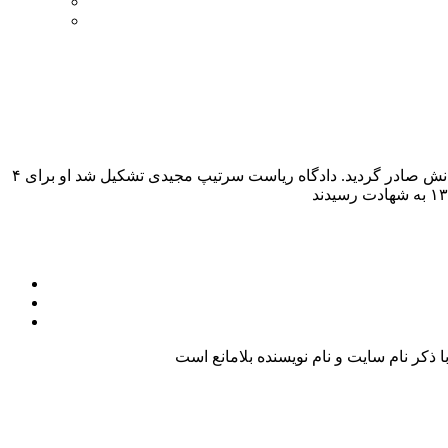
در سال ۱۳۳۴ به دنبال ترور ناموفق حسین علاء نخست وزیر وقت توسط یکى از اعضای فدائیان اسلام، دستور دستگیرى نواب صفوی و یارانش صادر گردید. دادگاه ریاست سرتیپ مجیدى تشکیل شد او برای ۴
کر نام سایت و نام نویسنده بلامانع است