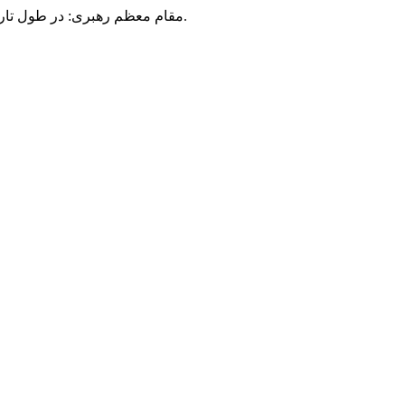
مقام معظم رهبری: در طول تاریخ، رنگ های گوناگون بر سیاست این کشور پهناور سایه افکند؛ اما رنگ ثابت مردم گیلان، رنگ ایمان بود.