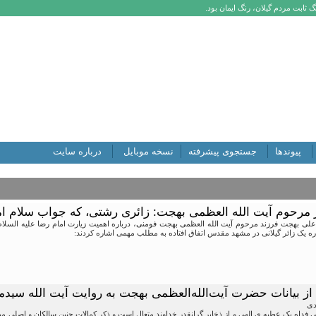
 ثابت مردم گیلان، رنگ ایمان بود.
پیوندها
جستجوی پیشرفته
نسخه موبایل
درباره سایت
 مرحوم آیت الله العظمی بهجت: زائری رشتی، که جواب سلام اما
ی بهجت فرزند مرحوم آیت الله العظمی بهجت فومنی، درباره اهمیت زیارت امام رضا علیه السلام و
ره یک زائر گیلانی در مشهد مقدس اتفاق افتاده به مطلب مهمی اشاره کردند:
 از بیانات حضرت آیت‌الله‌العظمی بهجت به روایت آیت الله سیدم
دی
 فداه یک عطیه ی الهی و از ذخایر گرانقدر خداوند متعال است و ذکر کمالات چنین سالکان و اصلی م