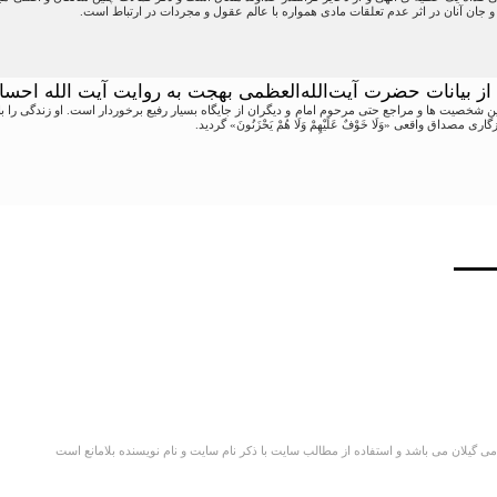
و جان آنان در اثر عدم تعلقات مادی همواره با عالم عقول و مجردات در ارتباط است.
 از بیانات حضرت آیت‌الله‌العظمی بهجت به روایت آیت الله احس
ن شخصیت ها و مراجع حتى مرحوم امام و دیگران از جایگاه بسیار رفیع برخوردار است. او زندگی را با د
ی مصداق واقعى «وَلَا خَوْفٌ عَلَیْهِمْ وَلَا هُمْ یَحْزَنُونَ» گردید.
گیلان می باشد و استفاده از مطالب سایت با ذکر نام سایت و نام نویسنده بلامانع است