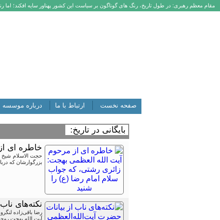
مقام معظم رهبری: در طول تاریخ، رنگ های گوناگون بر سیاست این کشور پهناور سایه افکند؛ اما رنگ
صفحه نخست
ارتباط با ما
درباره موسسه
بایگانی در تاریخ:
خاطره ای از
حجت الاسلام شیخ عل
بزرگوارشان که دربا
نکته‌های ناب
رضا باقی‌زاده لنگرو
آیت الله بهجت روحی