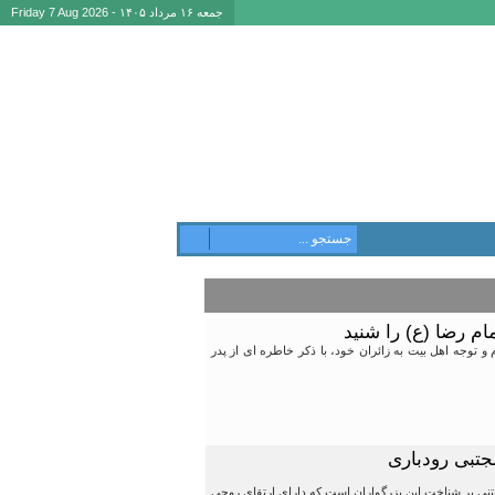
جمعه ۱۶ مرداد ۱۴۰۵ - Friday 7 Aug 2026
م رضا (ع) را شنید
 توجه اهل بیت به زائران خود، با ذکر خاطره ای از پدر
جتبی رودباری
بتنی بر شناخت این بزرگواران است که دارای ارتقای روحی