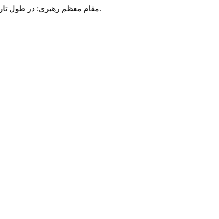
مقام معظم رهبری: در طول تاریخ، رنگ های گوناگون بر سیاست این کشور پهناور سایه افکند؛ اما رنگ ثابت مردم گیلان، رنگ ایمان بود.