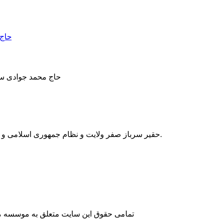
حاج محمد جوادی سردبیر و 
حقیر سرباز صفر ولایت و نظام جمهوری اسلامی و ملت شجاع و عزیزتر از جانم بوده و انشاء‌الله با استعانت از خدای سبحان تا آخر عمر در همین جایگاه “سربازی” خواهم بود.
تمامی حقوق این سایت متعلق به موسسه مطا