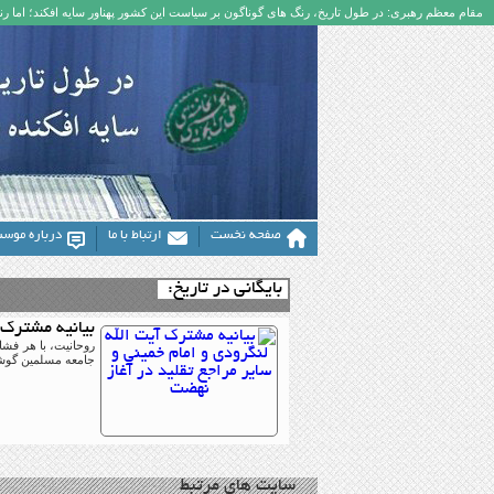
مقام معظم رهبری: در طول تاریخ، رنگ های گوناگون بر سیاست این کشور پهناور سایه افکند؛ اما رنگ
صفحه نخست
ارتباط با ما
درباره موس
بایگانی در تاریخ:
بیانیه مشترک 
روحانیت، با هر فشا
جامعه مسلمین گوشزد
سایت های مرتبط