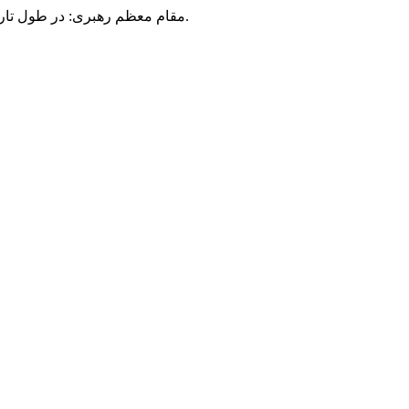
مقام معظم رهبری: در طول تاریخ، رنگ های گوناگون بر سیاست این کشور پهناور سایه افکند؛ اما رنگ ثابت مردم گیلان، رنگ ایمان بود.