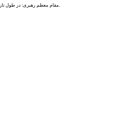
مقام معظم رهبری: در طول تاریخ، رنگ های گوناگون بر سیاست این کشور پهناور سایه افکند؛ اما رنگ ثابت مردم گیلان، رنگ ایمان بود.