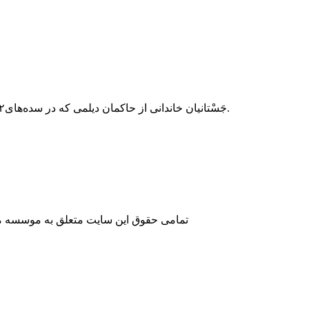
جَسْتانیان خاندانی از حاکمان دیلمی که در سده‌های۲- ۵ ق/۸-۱۱م بر سرزمین دیلم و عمدتاً در نواحی رودبار الموت، طالقان، و سواحل شاهرود و سفیدرود فرمانروایی داشته‌اند.
تمامی حقوق این سایت متعلق به موسسه مطا