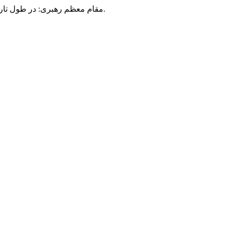
مقام معظم رهبری: در طول تاریخ، رنگ های گوناگون بر سیاست این کشور پهناور سایه افکند؛ اما رنگ ثابت مردم گیلان، رنگ ایمان بود.