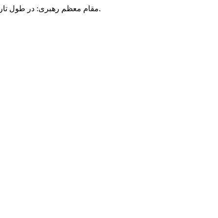
مقام معظم رهبری: در طول تاریخ، رنگ های گوناگون بر سیاست این کشور پهناور سایه افکند؛ اما رنگ ثابت مردم گیلان، رنگ ایمان بود.