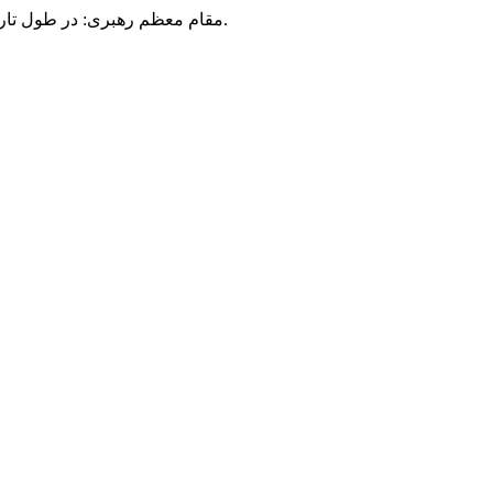
مقام معظم رهبری: در طول تاریخ، رنگ های گوناگون بر سیاست این کشور پهناور سایه افکند؛ اما رنگ ثابت مردم گیلان، رنگ ایمان بود.