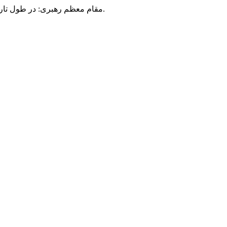
مقام معظم رهبری: در طول تاریخ، رنگ های گوناگون بر سیاست این کشور پهناور سایه افکند؛ اما رنگ ثابت مردم گیلان، رنگ ایمان بود.