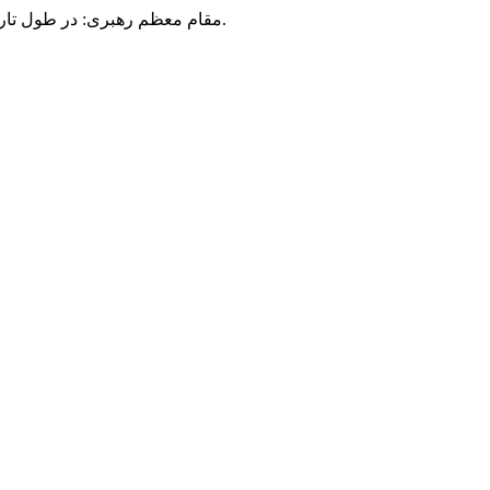
مقام معظم رهبری: در طول تاریخ، رنگ های گوناگون بر سیاست این کشور پهناور سایه افکند؛ اما رنگ ثابت مردم گیلان، رنگ ایمان بود.