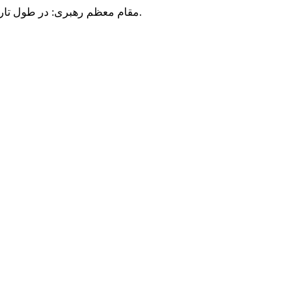
مقام معظم رهبری: در طول تاریخ، رنگ های گوناگون بر سیاست این کشور پهناور سایه افکند؛ اما رنگ ثابت مردم گیلان، رنگ ایمان بود.