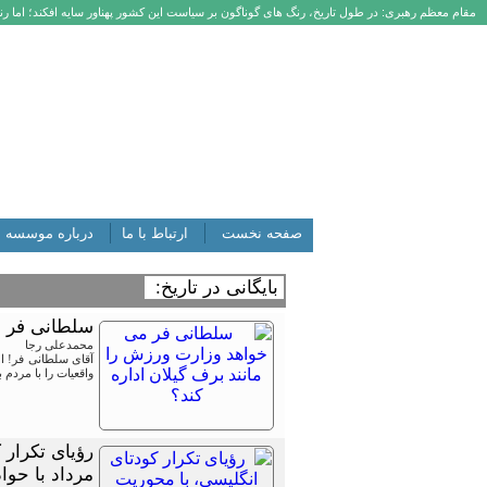
مقام معظم رهبری: در طول تاریخ، رنگ های گوناگون بر سیاست این کشور پهناور سایه افکند؛ اما رنگ
صفحه نخست
ارتباط با ما
درباره موسسه
بایگانی در تاریخ:
سلطانی فر م
محمدعلی رجا
آقای سلطانی فر! ای
واقعیات را با مردم
مرداد با حواد