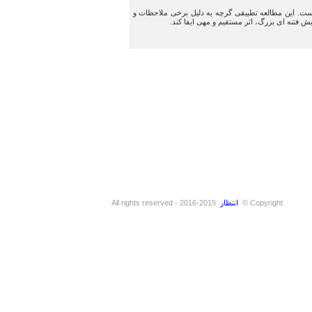
ر حاضر در پی مطالعه تطبیقی عملکرد مهره های محوری در کودتای انگلیسی ۲۸ مرداد ۳۲ و انتخابات اسفند ۹۴ است. این مطالعه تطبیقی گرچه به دلیل برخی ملاحظات و
فتنه ای بزرگ، اثر مستقیم و مهی ایفا کند.
Copyright ©
انتظار
2015-2016 - All rights reserved