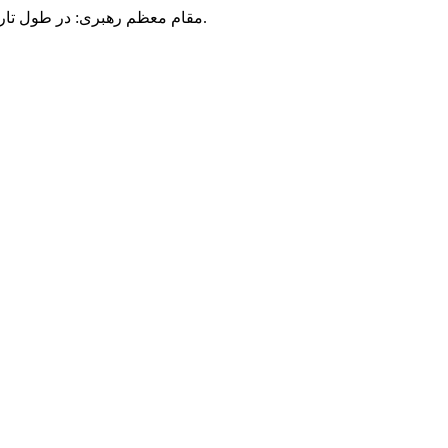
مقام معظم رهبری: در طول تاریخ، رنگ های گوناگون بر سیاست این کشور پهناور سایه افکند؛ اما رنگ ثابت مردم گیلان، رنگ ایمان بود.