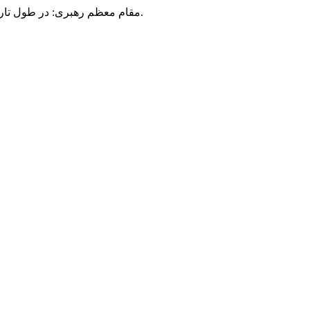
مقام معظم رهبری: در طول تاریخ، رنگ های گوناگون بر سیاست این کشور پهناور سایه افکند؛ اما رنگ ثابت مردم گیلان، رنگ ایمان بود.