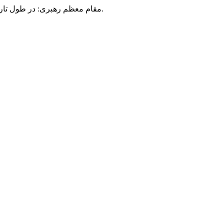
مقام معظم رهبری: در طول تاریخ، رنگ های گوناگون بر سیاست این کشور پهناور سایه افکند؛ اما رنگ ثابت مردم گیلان، رنگ ایمان بود.