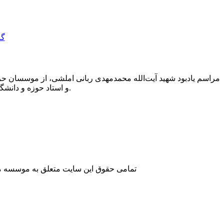
مراسم یادبود شهید آیت‌الله محمدمهدی ربانی املشی، از موسسان حز
و استاد حوزه و دانشگاه، نادر طالب‌زاده و دکتر موسی حقانی، رئیس پژوهشکده تاریخ معاصر، در تهران برگزار شد.
تمامی حقوق این سایت متعلق به موسسه مطا