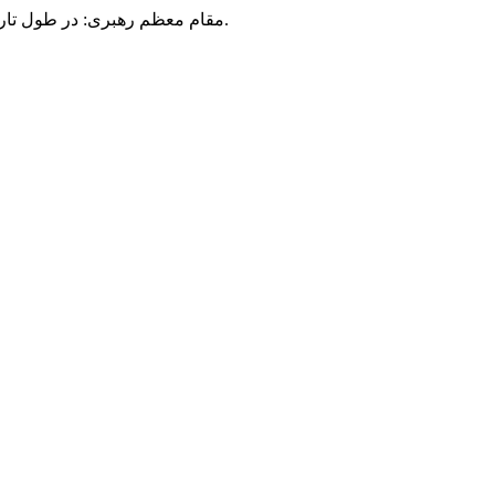
مقام معظم رهبری: در طول تاریخ، رنگ های گوناگون بر سیاست این کشور پهناور سایه افکند؛ اما رنگ ثابت مردم گیلان، رنگ ایمان بود.