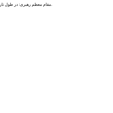
مقام معظم رهبری: در طول تاریخ، رنگ های گوناگون بر سیاست این کشور پهناور سایه افکند؛ اما رنگ ثابت مردم گیلان، رنگ ایمان بود.