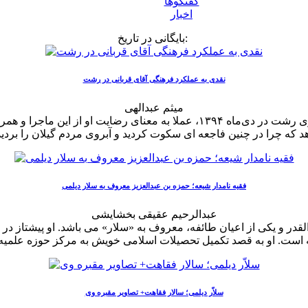
گفتگوها
اخبار
بایگانی در تاریخ:
نقدی به عملکرد فرهنگی آقای قربانی در رشت
میثم عبدالهی
سکوت بی‌موقع آقای قربانی، در قبال برنامه رقص در میدان شهرداری رشت در دی‌ما
د که چرا در چنین فاجعه ای سکوت کردید و آبروی مردم گیلان را بردی
فقیه نامدار شیعه؛ حمزه بن عبدالعزیز معروف به سلار دیلمی
عبدالرحیم عقیقی بخشایشی
لقدر و یکی از اعیان طائفه، معروف به «سلار» می باشد. او پیشتاز د
سلاّر دیلمی؛ سالار فقاهت+ تصاویر مقبره وی