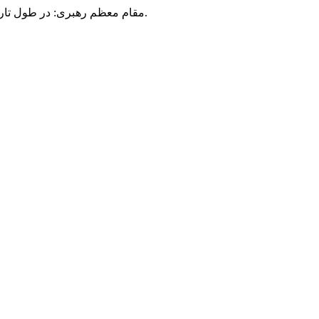
مقام معظم رهبری: در طول تاریخ، رنگ های گوناگون بر سیاست این کشور پهناور سایه افکند؛ اما رنگ ثابت مردم گیلان، رنگ ایمان بود.