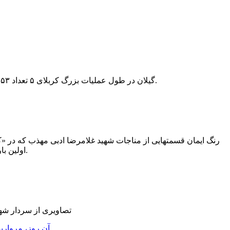
گیلان در طول عملیات بزرگ کربلای ۵ تعداد ۲۵۳ نفر از جوانان خود را تقدیم انقلاب اسلامی کرد که در این میان هفت نفر از فرماندهان لشکر نیز به خیل شهدا پیوستند.
رنگ ایمان قسمتهایی از مناجات شهید غلامرضا ادبی مهذب که در «کت
اولین بار به همراه اصل دستخط این شهید بزرگوار، برای مخاطبان محترم منتشر میکند.
تصاویری از سردار شه