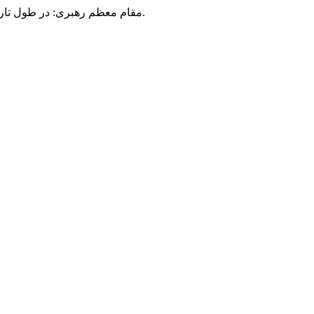
مقام معظم رهبری: در طول تاریخ، رنگ های گوناگون بر سیاست این کشور پهناور سایه افکند؛ اما رنگ ثابت مردم گیلان، رنگ ایمان بود.