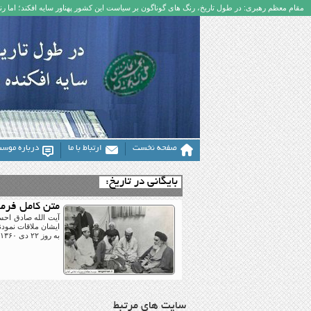
مقام معظم رهبری: در طول تاریخ، رنگ های گوناگون بر سیاست این کشور پهناور سایه افکند؛ اما رنگ
صفحه نخست
ارتباط با ما
درباره موس
بایگانی در تاریخ:
متن کامل فرما
آیت الله صادق احسا
ایشان ملاقات نمودن
به روز ۲۲ دى ۱۳۶۰ش، در صحیفه امام خمینی شده است که حاوی نکات مهمی درباره اوضاع وقت کشور و گیلان می باشد.
سایت های مرتبط