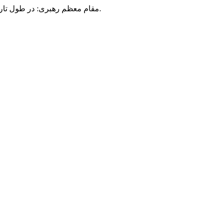
مقام معظم رهبری: در طول تاریخ، رنگ های گوناگون بر سیاست این کشور پهناور سایه افکند؛ اما رنگ ثابت مردم گیلان، رنگ ایمان بود.