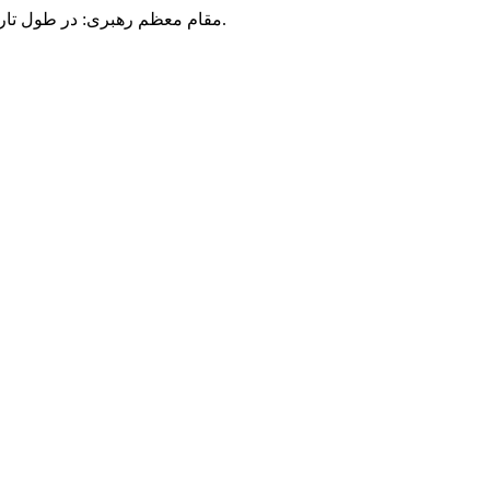
مقام معظم رهبری: در طول تاریخ، رنگ های گوناگون بر سیاست این کشور پهناور سایه افکند؛ اما رنگ ثابت مردم گیلان، رنگ ایمان بود.