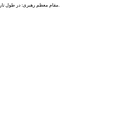
مقام معظم رهبری: در طول تاریخ، رنگ های گوناگون بر سیاست این کشور پهناور سایه افکند؛ اما رنگ ثابت مردم گیلان، رنگ ایمان بود.