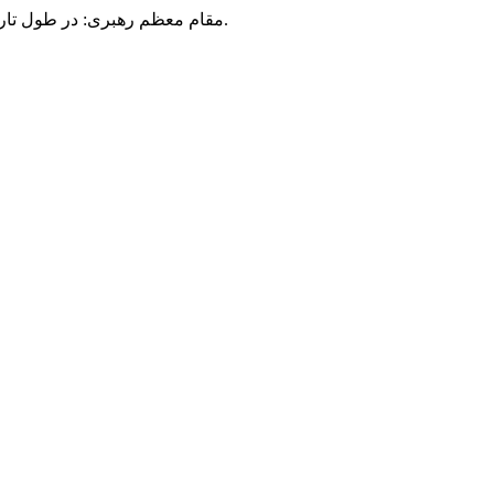
مقام معظم رهبری: در طول تاریخ، رنگ های گوناگون بر سیاست این کشور پهناور سایه افکند؛ اما رنگ ثابت مردم گیلان، رنگ ایمان بود.