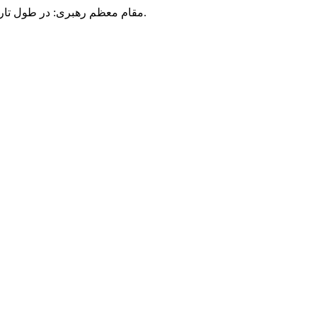
مقام معظم رهبری: در طول تاریخ، رنگ های گوناگون بر سیاست این کشور پهناور سایه افکند؛ اما رنگ ثابت مردم گیلان، رنگ ایمان بود.