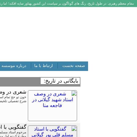
مقام معظم رهبری: در طول تاریخ، رنگ های گوناگون بر سیاست این کشور پهناور سایه افکند؛ اما رنگ
صفحه نخست
ارتباط با ما
درباره موسسه
بایگانی در تاریخ:
شعری در وصف
خون تو حج تمام اس
شرح تفصیلی تلخیص
گفتگویی با ا
مرحوم استاد مسلم ق
مطرح کردم اول مواف