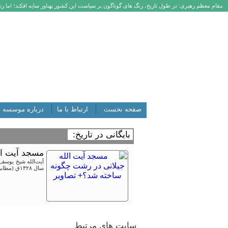
مقام معظم رهبری: در طول تاریخ، رنگ های گوناگون بر سیاست این کشور پهناور سایه افکند؛ اما رنگ
صفحه نخست
ارتباط با ما
درباره موسسه
بایگانی در تاریخ:
مسجد آیت ال
آیت‌الله شیخ یوسف
سال ۱۳۲۸ق (مطابق با ۱۲۸۸ و ۱۲۸۹ش) به پایان رسید.
سایت های مرتبط