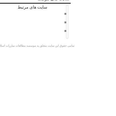
سایت های مرتبط
دفتر حفظ و نشر آثار امام خامنه ای
سراج 8
وبسایت کوچک جنگلی
تمامی حقوق این سایت متعلق به موسسه مطالعات مبارزات اسلامی 