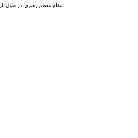
مقام معظم رهبری: در طول تاریخ، رنگ های گوناگون بر سیاست این کشور پهناور سایه افکند؛ اما رنگ ثابت مردم گیلان، رنگ ایمان بود.