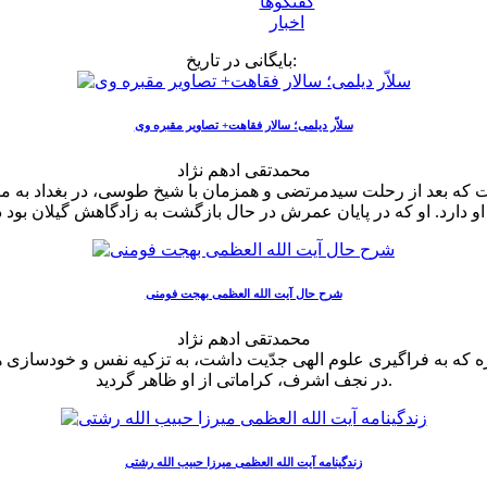
گفتگوها
اخبار
بایگانی در تاریخ:
سلاّر دیلمی؛ سالار فقاهت+ تصاویر مقبره وی
محمدتقى ادهم نژاد
 که بعد از رحلت سیدمرتضی و همزمان با شیخ طوسی، در بغداد به مرج
شرح حال آیت الله العظمی بهجت فومنی
محمدتقى ادهم نژاد
دازه که به فراگیرى علوم الهى جدّیت داشت، به تزکیه نفس و خودسازى ه
در نجف اشرف، کراماتى از او ظاهر گردید.
زندگینامه آیت الله العظمی میرزا حبیب الله رشتی