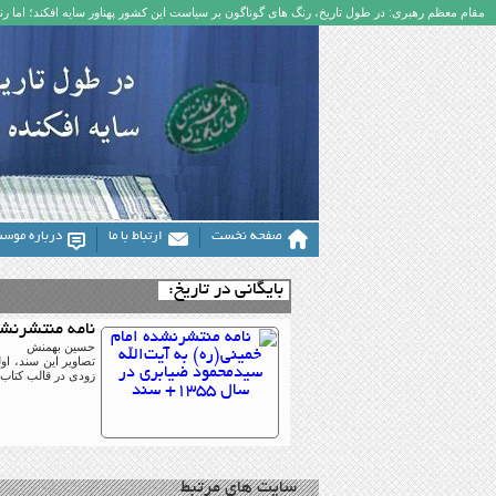
مقام معظم رهبری: در طول تاریخ، رنگ های گوناگون بر سیاست این کشور پهناور سایه افکند؛ اما رنگ
صفحه نخست
ارتباط با ما
درباره موس
بایگانی در تاریخ:
نامه منتشرنشده 
حسین بهمنش
زودی در قالب کتاب 
سایت های مرتبط