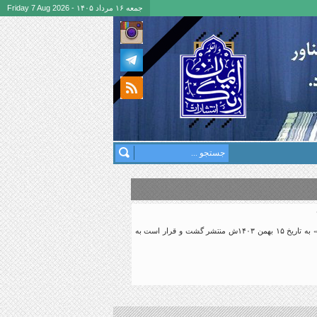
جمعه ۱۶ مرداد ۱۴۰۵ - Friday 7 Aug 2026
تصاویر این سند، اولین بار توسط دکتر حسین بهمنش، یکی از پژوهشگران استان گیلان، در کانال ایتای وی با نام «اوخان» به تاریخ ۱۵ بهمن ۱۴۰۳ش منتشر گشت و قرار است به