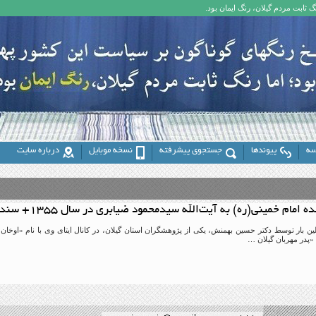
 ثابت مردم گیلان، رنگ ایمان بود.
سه
پیوندها
جستجوی پیشرفته
نسخه موبایل
درباره سایت
امام خمینی(ره) به آیت‌الله سیدمحمود ضیابری در سال ۱۳۵۵+ سند
«پدر مهربان گیلان …