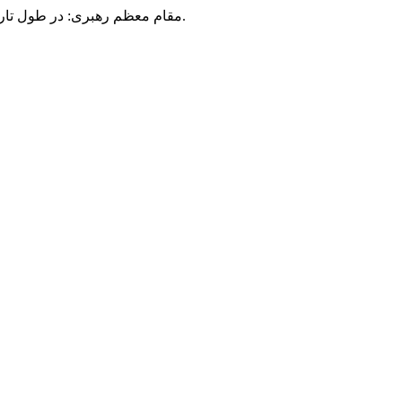
مقام معظم رهبری: در طول تاریخ، رنگ های گوناگون بر سیاست این کشور پهناور سایه افکند؛ اما رنگ ثابت مردم گیلان، رنگ ایمان بود.