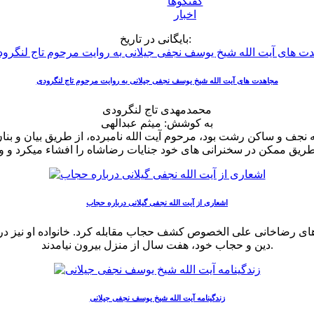
گفتگوها
اخبار
بایگانی در تاریخ:
مجاهدت های آیت الله شیخ یوسف نجفی جیلانی به روایت مرحوم ت‍اج‌ ل‍ن‍گ‍رودی
م‍ح‍م‍دم‍ه‍دی‌ ت‍اج‌ ل‍ن‍گ‍رودی
به کوشش: میثم عبدالهی
جف و ساکن رشت بود، مرحوم آیت الله نامبرده، از طریق بیان و بنان ب
اشعاری از آیت الله نجفی گیلانی درباره حجاب
ارهای رضاخانی علی الخصوص کشف حجاب مقابله کرد. خانواده او نیز در ا
دین و حجاب خود، هفت سال از منزل بیرون نیامدند.
زندگینامه آیت الله شیخ یوسف نجفی جیلانی