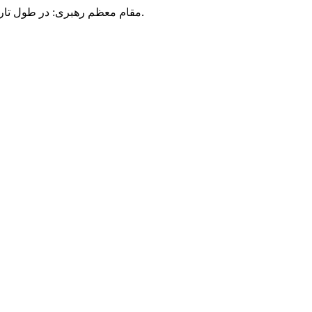
مقام معظم رهبری: در طول تاریخ، رنگ های گوناگون بر سیاست این کشور پهناور سایه افکند؛ اما رنگ ثابت مردم گیلان، رنگ ایمان بود.