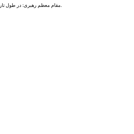
مقام معظم رهبری: در طول تاریخ، رنگ های گوناگون بر سیاست این کشور پهناور سایه افکند؛ اما رنگ ثابت مردم گیلان، رنگ ایمان بود.