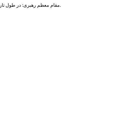
مقام معظم رهبری: در طول تاریخ، رنگ های گوناگون بر سیاست این کشور پهناور سایه افکند؛ اما رنگ ثابت مردم گیلان، رنگ ایمان بود.