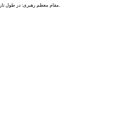
مقام معظم رهبری: در طول تاریخ، رنگ های گوناگون بر سیاست این کشور پهناور سایه افکند؛ اما رنگ ثابت مردم گیلان، رنگ ایمان بود.