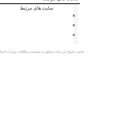
سایت های مرتبط
دفتر حفظ و نشر آثار امام خامنه ای
سراج 8
وبسایت کوچک جنگلی
تمامی حقوق این سایت متعلق به موسسه مطالعات مبارزات اسلامی 