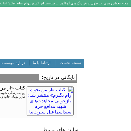
مقام معظم رهبری: در طول تاریخ، رنگ های گوناگون بر سیاست این کشور پهناور سایه افکند؛ اما رنگ
صفحه نخست
ارتباط با ما
درباره موسسه
بایگانی در تاریخ:
کتاب «از من
هزار تومان چاپ و ر
سایت های مرتبط