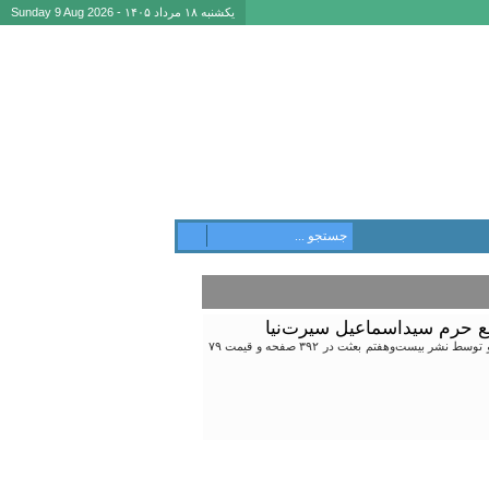
یکشنبه ۱۸ مرداد ۱۴۰۵ - Sunday 9 Aug 2026
فع حرم سیداسماعیل سیرت‌نیا
روایت زندگی شهید مدافع‌ حرم، سید اسماعیل سیرت‌نیا در کتابی با عنوان «از من نخواه آرام بگیرم» به قلم الهه آخرتی و توسط نشر بیست‌وهفتم بعثت در ۳۹۲ صفحه و قیمت ۷۹