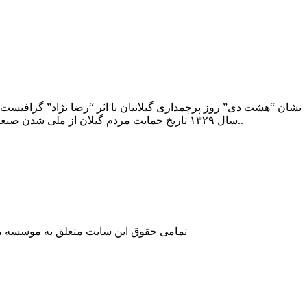
سال ۱۳۲۹ تاریخ حمایت مردم گیلان از ملی شدن صنعت نفت است و ۸ دی ماه سال ۱۳۸۸ نیز یادآور میدان‌داری مردم گیلان برای صیانت از هویت و استقلال سیاسی ایران می باشد..
تمامی حقوق این سایت متعلق به موسسه مطا