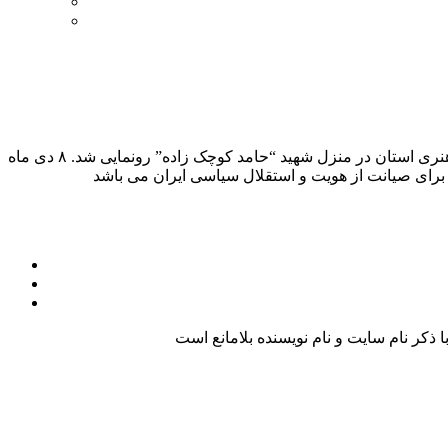
نشان “هشت دی” روز پرچمداری گیلانیان با اثر “رضا نژاد” گرافیست گیلانی با حضور مدیرکل فرهنگ و ارشاد اسلامی گیلان و رئیس حوزه هنری استان در منزل شهید “حامد کوچک زاده” رونمایی شد. ۸ دی ماه
کر نام سایت و نام نویسنده بلامانع است