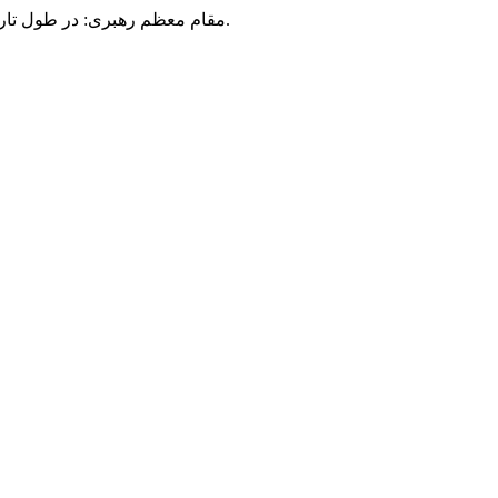
مقام معظم رهبری: در طول تاریخ، رنگ های گوناگون بر سیاست این کشور پهناور سایه افکند؛ اما رنگ ثابت مردم گیلان، رنگ ایمان بود.