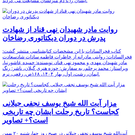
ایشان را تا دم منزلشان مشایعت می کردند.
روایت مادر شهیدان نهی قناد از شهادت
پدرش در دوران دیکتاتوری رضاخان
کتاب فخرالسادات با این مشخصات کتابشناسی منتشر گشت:
فخرالسادات: روایتی مادرانه از خاطرات فاطمه سادات شادسعادت
مادر شهیدان مهدی و محمود نهی قناد، نویسنده: حمیده عاشورنیا،
ویراستار: محمد پرحلم، به سفارش: حوزه هنری گیلان، ناشر: رنگ
ایمان، رشت، اول، بهار ۱۴۰۴، ۱۶۸ص، رقعی، نرم.
مزار آیت الله شیخ یوسف نجفی جیلانی
کجاست؟ تاریخ رحلت ایشان چه تاریخی
است؟+ تصاویر
آیت‌الله شیخ یوسف نجفی جیلانی در صبح روز چهارشنبه ۲۰ بهمن