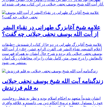
آثار آیت الله شیخ یوسف نجفی جیلانی در این کتاب معرفی شده اند.
علامه شیخ آغابزرگ طهرانی در نقباء البشر
از آیت الله یوسف نجفی جیلانی چه گفت؟
علامه شیخ آغابزرگ طهرانی در دو جا از کتاب ارشمندش «طبقات
أعلام الشیعه، نقباء البشر فی القرن الرابع عشر، ج۵،» از آیت الله
یوسف نجفی جیلانی نام برده و شرح حال ایشان به همراه فهرست
تالیفاتش را درج نمود. متن کامل شان را برای مخاطبان رنگ ایمان
منتشر می شود.
زندگینامه آیت الله شیخ یوسف نجفی جیلانی
به قلم فرزندش
ایشان شدیداً متعهد به احکام اسلام بوده و نظر به شغل روحانیت،
خود را مسئول حفظ و ترویج احکام دین می دانسته و علاقه وافری