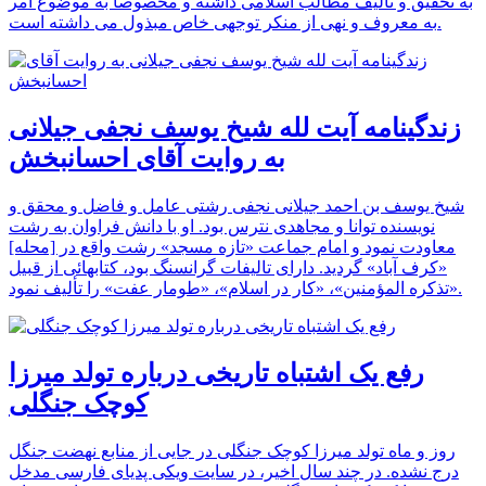
به تحقیق و تالیف مطالب اسلامی داشته و مخصوصاً به موضوع امر
به معروف و نهی از منکر توجهی خاص مبذول می داشته است.
زندگینامه آیت لله شیخ یوسف نجفی جیلانی
به روایت آقای احسانبخش
شیخ یوسف بن احمد جیلانی نجفی رشتی عامل و فاضل و محقق و
نویسنده توانا و مجاهدی نترس بود. او با دانش فراوان به رشت
معاودت نمود و امام جماعت «تازه مسجد» رشت واقع در [محله]
«کرف آباد» گردید. دارای تالیفات گرانسنگ بود، کتابهائی از قبیل
«تذکره المؤمنین»، «کار در اسلام»، «طومار عفت» را تألیف نمود.
رفع یک اشتباه تاریخی درباره تولد میرزا
کوچک جنگلی
روز و ماه تولد میرزا کوچک جنگلی در جایی از منابع نهضت جنگل
درج نشده. در چند سال اخیر، در سایت ویکی پدیای فارسی مدخل