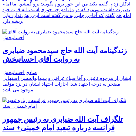
ادکلن زدم. گفتم نکند من این جور بروم بگویند: برو گمشو. اما امام
بصیرت داشت، می‌دید که در دل آدم چه جوری است. اتفاقا به خود
امام هم گفتم که آقای رجایی به من گفته است این ریش ندارد ولی
ریشه دارد.
زندگینامه آیت الله حاج سیدمحمود ضیابری
به روایت آقای احسانبخش
صادق احسانبخش
ایشان از مرحوم نائینی و آقا ضیاء عراقی و سیدابوالحسن اصفهانی
مفتخر به درجه اجتهاد شد. اجازات اجتهاد ایشان در نزد مؤلف
موجود می باشد.
تلگراف آیت الله ضیابری به رئیس جمهور
فرانسه درباره تبعید امام خمینی+ سند