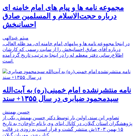
مجموعه نامه ها و پیام های امام خامنه ای
درباره حجت‌الاسلام و المسلمین صادق
احسانبخش
میثم عبدالهی
در اینجا مجموعه نامه ها و پیامهای امام خامنه ای، مد ظله العالی،
درباره آقای صادق احسانبخش را از سایت رسمی که کارشان
اطلاع‌رسانی دفتر معظم له را در اینجا به ترتیب تاریخ گرد آمده
است.
نامه منتشرنشده امام خمینی(ره) به آیت‌الله
سیدمحمود ضیابری در سال ۱۳۵۵+ سند
حسین بهمنش
تصاویر این سند، اولین بار توسط دکتر حسین بهمنش، یکی از
پژوهشگران استان گیلان، در کانال ایتای وی با نام «اوخان» به تاریخ
۱۵ بهمن ۱۴۰۳ش منتشر گشت و قرار است به زودی در قالب
کتاب «پدر مهربان گیلان …