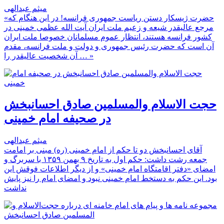
میثم عبدالهی
«حضرت ژیسکار دستن ریاست جمهوری فرانسه! در این هنگام که
مرجع عالیقدر شیعه و زعیم ملت ایران آیت الله عظمی خمینی در
کشور فرانسه هستند، انتظار عموم مسلمانان خصوصا ملت ایران
آن است که حضرت رئیس جمهوری و دولت و ملت فرانسه، مقدم
آن شخصیت عالیقدر را … »
حجت الاسلام والمسلمین صادق احسانبخش
در صحیفه امام خمینی
میثم عبدالهی
آقای احسانبخش دو تا حکم از امام خمینی (ره) مبنی بر امامت
جمعه رشت داشت: حکم اول به تاریخ ۹ بهمن ۱۳۵۹ با سربرگ و
امضای «دفتر اقامتگاه امام خمینی» و از دیگر اطلاعات فوقش این
بود. این حکم به دستخط امام خمینی نبود و امضای امام را نیز پایش
نداشت