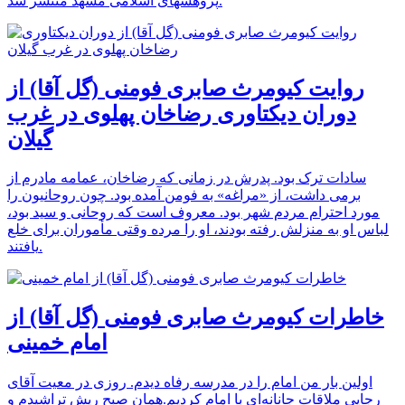
پژوهشهای اسلامی مشهد منتشر شد.
روایت کیومرث صابری فومنی (گل آقا) از
دوران دیکتاوری رضاخان پهلوی در غرب
گیلان
مادرم از‏‎ ‎‏سادات ترک بود. پدرش در زمانی که رضاخان، عمامه
روحانیون را‏‎ ‎‏برمی داشت، از «مراغه» به فومن آمده بود. چون
روحانی و سید بود،‏‎ ‎‏مورد احترام مردم شهر بود. معروف است که
وقتی مأموران برای خلع‏‎ ‎‏لباس او به منزلش رفته بودند، او را مرده
یافتند.
خاطرات کیومرث صابری فومنی (گل آقا) از
امام خمینی
اولین بار من امام را در مدرسه رفاه دیدم. روزی در معیت آقای
رجایی ملاقات جانانه‌ای با امام کردیم.همان صبح ریش تراشیدم و