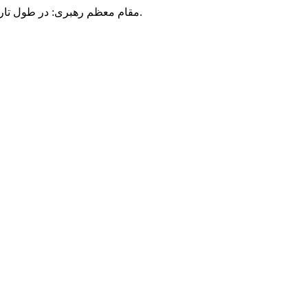
مقام معظم رهبری: در طول تاریخ، رنگ های گوناگون بر سیاست این کشور پهناور سایه افکند؛ اما رنگ ثابت مردم گیلان، رنگ ایمان بود.