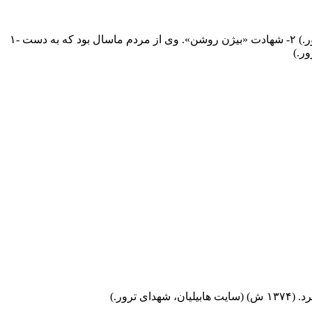
۱- شهادت اسماعیل نوروزی. وی از جوانان فومن بود که به دست منافقین ترور شد و به شهادت رسید. (۱۳۶۷ ش) (سایت هابیلیان، شهدای ترور.) ۲- شهادت «بیژن روشن». وی از مردم ماسال بود که به دست
رور.)