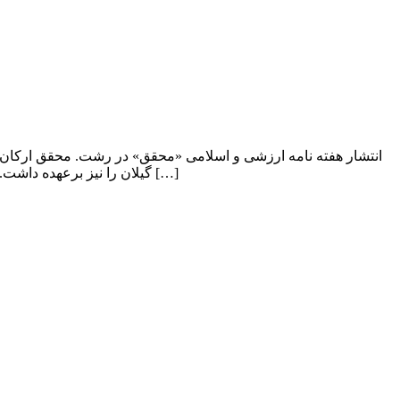
انتشار هفته نامه ارزشی و اسلامی «محقق» در رشت. محقق ارکان
گیلان را نیز برعهده داشت. این اتحادیه با حمایت معنوی آیت الله کاشانی رهبر نهضت ملی نفت، در رشت شکل گرفت. این جریده […]