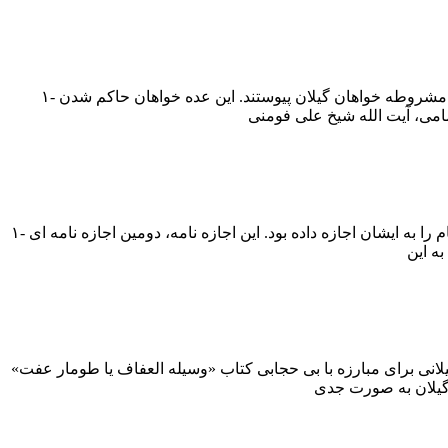
۱- کشته شدن یپرم خان ارمنی از سران سکولار مشروطه گیلان. در جریان مشروطه یک گروه از ارامنه قفقاز به سرکردگی یپرم خان به مشروطه خواهان گیلان پیوستند. این عده خواهان حاکم شدن
۱- صدور اجازه نامه امور حسبیه و شرعیه از طرف امام خمینی (ره) برای حجت الاسلام احسانبخش. امام در این اجازه نامه اخذ نصف سهم امام را به ایشان اجازه داده بود. این اجازه نامه، دومین اجازه نامه ای
 برای مبارزه با بی حجابی کتاب «وسیله العفاف یا طومار عفت»