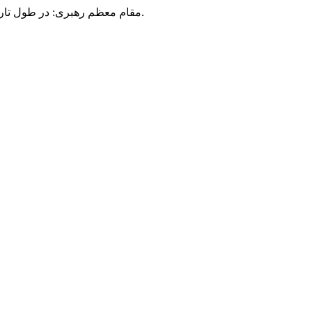
مقام معظم رهبری: در طول تاریخ، رنگ های گوناگون بر سیاست این کشور پهناور سایه افکند؛ اما رنگ ثابت مردم گیلان، رنگ ایمان بود.