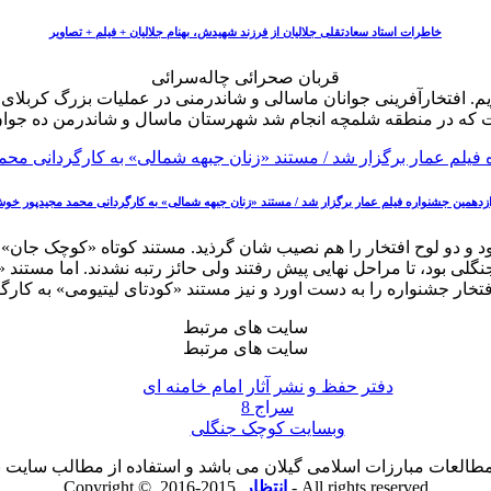
خاطرات استاد سعادتقلی جلالیان از فرزند شهیدش، بهنام جلالیان + فیلم + تصاویر
قربان صحرائی چاله‌سرائی
وازدهمین جشنواره فیلم عمار برگزار شد / مستند «زنان جبهه شمالی» به کارگردانی محمد مجیدپور خ
د و دو لوح افتخار را هم نصیب شان گرذید. مستند کوتاه «کوچک جان» 
لی بود، تا مراحل نهایی پیش رفتند ولی حائز رتبه نشدند. اما مستند
سایت های مرتبط
سایت های مرتبط
دفتر حفظ و نشر آثار امام خامنه ای
سراج 8
وبسایت کوچک جنگلی
لعات مبارزات اسلامی گیلان می باشد و استفاده از مطالب سایت با ذ
2015-2016 - All rights reserved
انتظار
Copyright ©