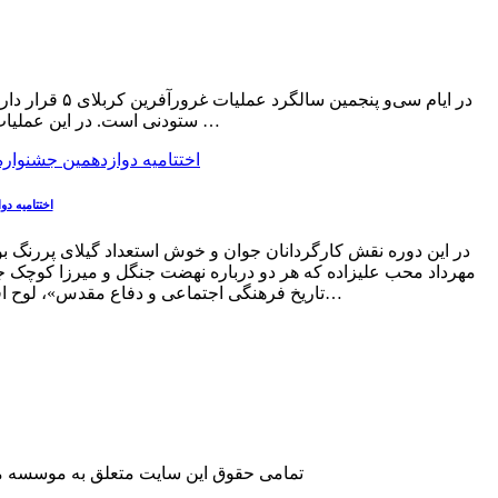
ستودنی است. در این عملیات که در منطقه شلمچه انجام شد شهرستان ماسال و شاندرمن ده جوان رعنا تقدیم اسلام و ایران کرد …
اختتامیه د
در این دوره نقش کارگردانان جوان و خوش استعداد گیلای پررنگ بو
مهرداد محب علیزاده که هر دو درباره نهضت جنگل و میرزا کوچک جنگ
تاریخ فرهنگی اجتماعی و دفاع مقدس»، لوح افتخار جشنواره را به دست اورد و نیز مستند «کودتای لیتیومی» به کارگردانی سجاد رضازاده در بخش «مستند؛ جنگ نرم…
تمامی حقوق این سایت متعلق به موسسه مطا