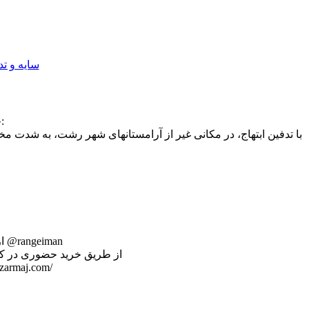
حجت الاسلام مرتضی عبداللهی درباره تدفین پیکر سابه در رشت نوشت:
با تدفین ابتهاج، در مکانی غیر از آرامستانهای شهر رشت، به شدت 
از طریق پیام در پیامرسانهای ایرانی ایتا و سروش به شماره ۰۹۱۹۸۷۰۸۳۵۱ و یا آیدی @rangeiman
از طریق خرید حضوری در کتابف
از طریق خرید اینترنتی و ارسال به درب منزل : مراجعه 