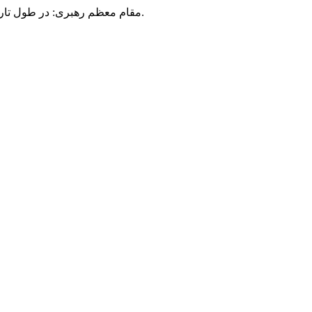
مقام معظم رهبری: در طول تاریخ، رنگ های گوناگون بر سیاست این کشور پهناور سایه افکند؛ اما رنگ ثابت مردم گیلان، رنگ ایمان بود.