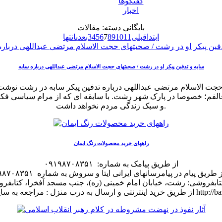
گفتگوها
اخبار
بایگانی دسته:
مقالات
ابتدا
قبلی
11
10
9
8
7
6
5
4
3
بعدی
انتها
سایه و تدفین پیکر او در رشت / صحبتهای حجت الاسلام مرتضی عبداللهی درباره سایه
مخالفم؛ خصوصا در پارک شهر رشت. با سابقه ای که از مرام سیاسی فک
و سبک زندگی مردم نخواهد داشت.
راههای خرید محصولات رنگ ایمان
از طریق پیامک به شماره: ۰۹۱۹۸۷۰۸۳۵۱
روشی: رشت، خیابان امام خمینی (ره)، جنب مسجد آفخرا، کتابفروشی بلوری 
به سایت بازار مج http://bazarmaj.com/