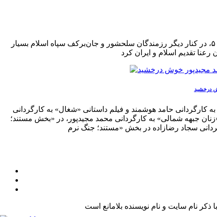
در ایام سی‌و پنجمین سالگرد عملیات غرورآفرین کربلای ۵ قرار داریم. افتخارآفرینی جوانان ماسالی و شاندرمنی در عملیات بزرگ کربلای ۵، در کنار دیگر رزمندگان سلحشور و جان‌برکف سپاه اسلام بسیار
وش درخشید
به کارگردانی حامد هوشمند و فیلم داستانی «شغال» به کارگردانی
 «زنان جبهه شمالی» به کارگردانی محمد مجیدپور، در «بخش مستند؛
کر نام سایت و نام نویسنده بلامانع است