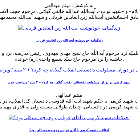
به کوشش: میثم عبدالهی
م» و «شهید نواب»، آیت‌الله عبدالله خائفی گیلانی، مرحوم حجت ال
زندگینامه خودنوشت آیت الله زین العابدین قربانی
لمیّه نزد مرحوم آیه اللّه حاج شیخ مهدى مهدوى، رئیس مدرسه، برد و ا
حاشیه را نزد مرحوم حاج سیّد شفیع واحدى(ره) خواندم.
شهید کریمی در دوران مسئولیت دادستانی انقلاب گیلان، چه کرد؟ + ۲ سند / ویراست جدید
میثم عبدالهی
اختلافات شهید کریمی با آقای قربانی روی چه مسائلی بود؟