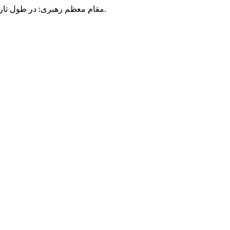
مقام معظم رهبری: در طول تاریخ، رنگ های گوناگون بر سیاست این کشور پهناور سایه افکند؛ اما رنگ ثابت مردم گیلان، رنگ ایمان بود.