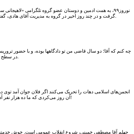
نوروز۹۹، به همت ادمین و دوستان عضو گروه تلگرامی «لاهیجا
گرفت و در چند روز اخیر در گروه به مدیریت آقای هادی، گفتگوهای بسیاری درباره شهید کریمی با حضور برادر شهید و عده ای از یاران شهید برگزار شد که نکات مفیدی درباره شهید مطرح شد.
چه کنم که آقا؛ دو سال قاضی من تو دادگاهها بوده، و با حضور تروریس
در سطح استان بود، من این دست راستم را به شما می‌دهم، دست چپم را به شما می‌دهم.
انجمن‌های اسلامی دهات را تحریک می‌کنند اگر فلان جوان آمد توی د
آن روز می‌کردی که ما ده هزار نفر آدم آمدیم درِ خانه‌ات، گفتیم: الله اکبر؛ برای نماز بیا. مصلحت ندیدی از خونه برای [ اقامه] نماز تشریف بیاوری!
چهلم آقا مصطفی خمینی، شروع انقلاب عمومی است. خوش خدمتی به