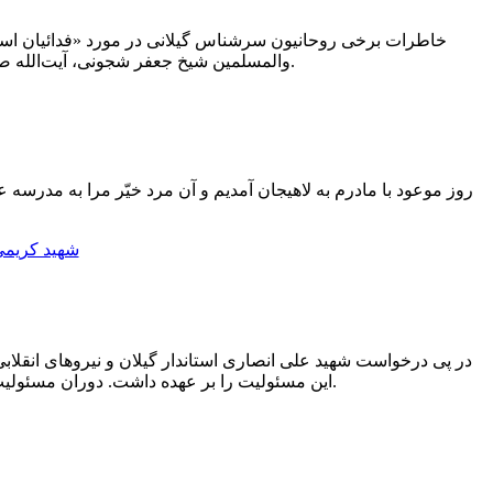
خاطرات برخی روحانیون سرشناس گیلانی در مورد «فدائیان اسلا
والمسلمین شیخ جعفر شجونی، آیت‌الله صادق احسانبخش، آیت‌الله زین العابدین قربانی و شهید آیت‌الله محمدمهدی ربانی املشی در اینجا تجمیع شده است.
روز موعود با مادرم به لاهیجان آمدیم و آن مرد خیّر مرا به مدرسه ع
این مسئولیت را بر عهده داشت. دوران مسئولیت شهید کریمی در دادستانی، چندان طولانی نیست ولی به قدری مهم بود که در تاریخ انقلاب اسلامی ماندگار شده است.