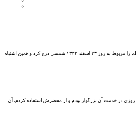
درباره روز رحلت آیت الله لیچایی در منابع تاریخی، یک اشتباه تاریخی وجود دارد. جهانگیر سرتیپ پور اولین بار در کتابش، تاریخ وفات این عالم را مربوط به روز ۲۳ اسفند ۱۳۳۳ شمسی درج کرد و همین اشتباه
 روزی در خدمت آن بزرگوار بودم و از محضرش استفاده کردم. آن