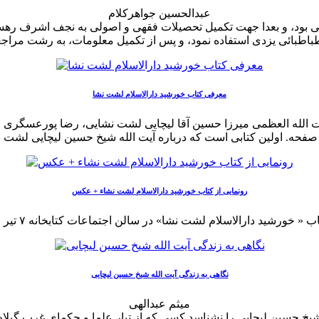
عبدالحسین جواهرکلام
 بود، و بعدا جهت تکمیل تحصیلات فقهى و اصولى به نجف اشرف رهسپا
معرفی کتاب خورشید دارالاسلام لشت نشا
ت الله العظمی میرزا حسین آقا لیچایی لشت نشایی، رضا پورعسگری جو
رونمایی از کتاب خورشید دارالاسلام لشت نشاء + عکس
نگاهی به زندگی آیت الله شیخ حسین لیچایی
میثم عبدالهی
 حسین لیچایی را نشناسد کسی که از تبار علما و حکمای غرب گیلان