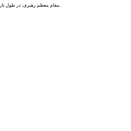
مقام معظم رهبری: در طول تاریخ، رنگ های گوناگون بر سیاست این کشور پهناور سایه افکند؛ اما رنگ ثابت مردم گیلان، رنگ ایمان بود.