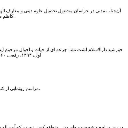
آن‌جناب مدتى در خراسان مشغول تحصیل علوم دینى و معارف الهى
کاظم طباطبائى یزدى استفاده نمود، و پس از تکمیل معلومات، به رشت مراجعت کرد.
خورشید دارالاسلام لشت نشا: جرعه ای از حیات و احوال مرحوم آی
اول، ۱۳۹۴، رقعی، ۶۰ صفحه. اولین کتابی است که درباره آیت الله شیخ حسین لیچایی لشت نشایی نوشته شده است
مراسم رونمایی از کتاب « خورشید دارالاسلام لشت نشا» در سالن اجتماعات کتابخانه ۷ تیر لشت نشاء برگزار شد.
در بین مراجع و شخصیت های دینی منطقه کسی نیست که آیت اله شیخ