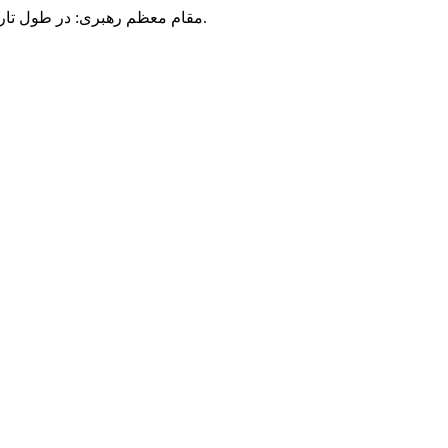
مقام معظم رهبری: در طول تاریخ، رنگ های گوناگون بر سیاست این کشور پهناور سایه افکند؛ اما رنگ ثابت مردم گیلان، رنگ ایمان بود.