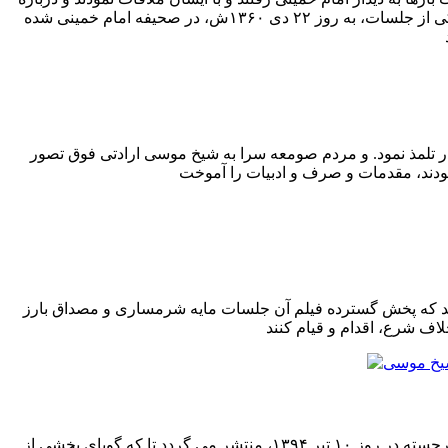
اوضاع گیلان گزارش داد و راهکار و دستورات ایشان را درباره مسائل جاری کشور و گیلان می شنیدند. متن کامل بیانات امام خمینی در یکی از جلسات، به روز ۲۲ دى ۱۳۶۰ش، در صحیفه امام خمینی شده
دنیا آمد و مدتی در نزد پدر تلمذ نمود. و مردم صومعه سرا به شیخ موسی ارادتی فوق تصور
‌اند که پخش گسترده فیلم آن جلسات مایه شرمساری و مصداق بارز
عکس های دیده نشده ای از حجت الاسلام والمسلمین عبدالعظیم یکتا عربانی، امام جمعه اسبق صومعه سرا، همزمان با رحلت این عالم برجسته در روز ۱۰ تیر ۱۳۹۴، منتشر می گردد تا که گویای بخشی از